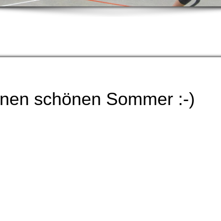
rein Unterhausen 18
Tradition Verbindet Uns!
inen schönen Sommer :-)