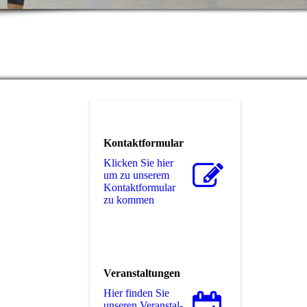
85 e.V.
Kontaktformular
Klicken Sie hier
um zu unserem
Kon­takt­for­mu­lar
zu kommen
Veranstaltungen
Hier finden Sie
unseren Ver­an­stal­